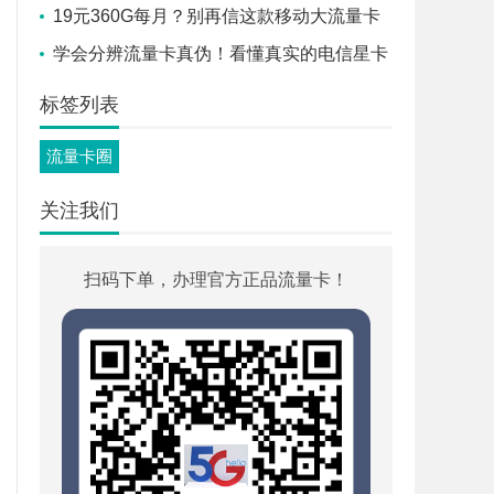
量+500分钟通话！
19元360G每月？别再信这款移动大流量卡
了！
学会分辨流量卡真伪！看懂真实的电信星卡
套餐！
标签列表
流量卡圈
关注我们
扫码下单，办理官方正品流量卡！